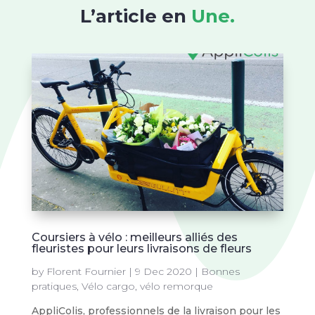
L’article en
Une.
Coursiers à vélo : meilleurs alliés des
fleuristes pour leurs livraisons de fleurs
by
Florent Fournier
|
9 Dec 2020
|
Bonnes
pratiques
,
Vélo cargo
,
vélo remorque
AppliColis, professionnels de la livraison pour les